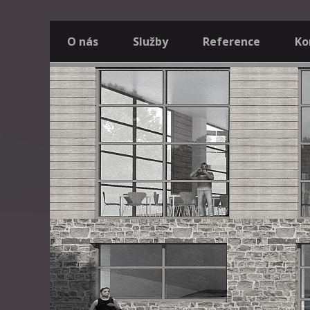
O nás
Služby
Reference
Ko