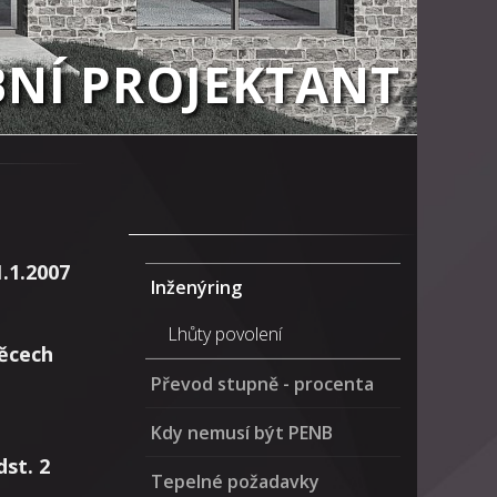
BNÍ PROJEKTANT
.1.2007
Inženýring
Lhůty povolení
věcech
Převod stupně - procenta
Kdy nemusí být PENB
dst. 2
Tepelné požadavky