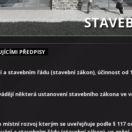
STAVE
JÍCÍMI PŘEDPISY
 a stavebním řádu (stavební zákon), účinnost od 1
ovádějí některá ustanovení stavebního zákona ve 
o místní rozvoj kterým se uveřejňuje podle § 117 o
ování a stavebním řádu (stavební zákon), ve znění