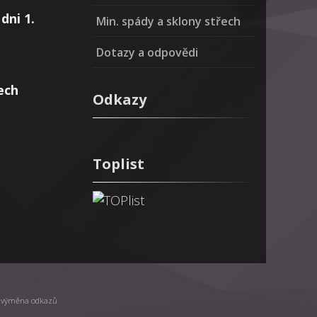
dni 1.
Min. spády a sklony střech
Dotazy a odpovědi
ech
Odkazy
Toplist
|
výměna odkazů