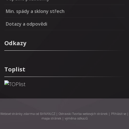
Min. spády a sklony střech
Dotazy a odpovědi
Odkazy
Toplist
Webové stránky zdarma
od
BANAN.CZ
|
Ostravski Tvorba webových stránek
|
Přihlásit se
|
mapa stránek
|
výměna odkazů